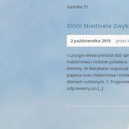
Gazetka 51
XXVII Niedziela Zwykł
2 października 2015
przez
1.Liturgia słowa porusza dziś s
małżeństwu i rodzinie poświęca 
imieniny. W Watykanie rozpoczą
papieża oraz małżeństwa i rodz
domach rodzinnych. 2. Przypom
odprawiamy po [...]