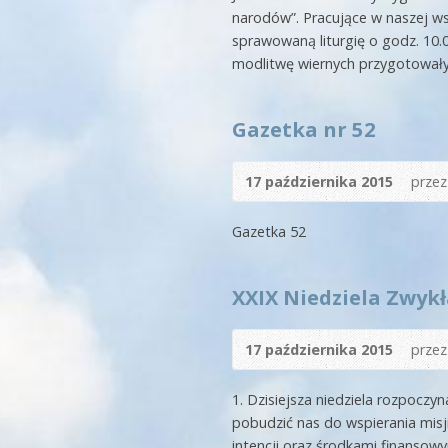
narodów”. Pracujące w naszej ws
sprawowaną liturgię o godz. 10.0
modlitwę wiernych przygotowały d
Gazetka nr 52
17 października 2015
prze
Gazetka 52
XXIX Niedziela Zwykł
17 października 2015
prze
1. Dzisiejsza niedziela rozpoczy
pobudzić nas do wspierania misj
intencji oraz środkami finanso