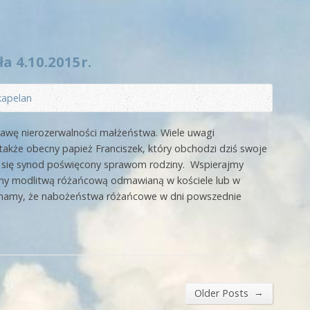
a 4.10.2015r.
kapelan
prawę nierozerwalności małżeństwa. Wiele uwagi
także obecny papież Franciszek, który obchodzi dziś swoje
ł się synod poświęcony sprawom rodziny. Wspierajmy
iny modlitwą różańcową odmawianą w kościele lub w
inamy, że nabożeństwa różańcowe w dni powszednie
→
Older Posts