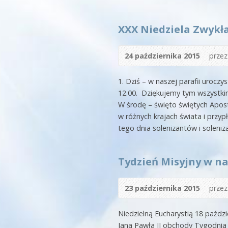
XXX Niedziela Zwykła
24 października 2015
prze
1. Dziś – w naszej parafii uroc
12.00. Dziękujemy tym wszystkim
W środę – święto świętych Apost
w różnych krajach świata i przy
tego dnia solenizantów i solenizant
Tydzień Misyjny w nas
23 października 2015
prze
Niedzielną Eucharystią 18 paździ
Jana Pawła II obchody Tygodnia