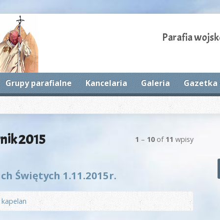
Parafia wojsk
Grupy parafialne
Kancelaria
Galeria
Gazetka 
rnik 2015
1
–
10
of
11
wpisy
ch Świętych 1.11.2015r.
z
kapelan