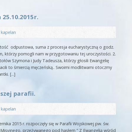
 25.10.2015r.
z
kapelan
zystość odpustowa, suma z procesja eucharystyczną o godz.
, którzy pomogli nam w przygotowaniu tej uroczystości. 2.
ołów Szymona i Judy Tadeusza, którzy głosili Ewangelię
płacili to śmiercią męczeńską.. Swoimi modlitwami otoczmy
ki. [...]
zej parafii.
z
kapelan
ernika 2015 r. rozpoczęły się w Parafii Wojskowej pw. św.
 Misyjnego, przeżywanego pod hasłem ” Z Ewangelią wśród