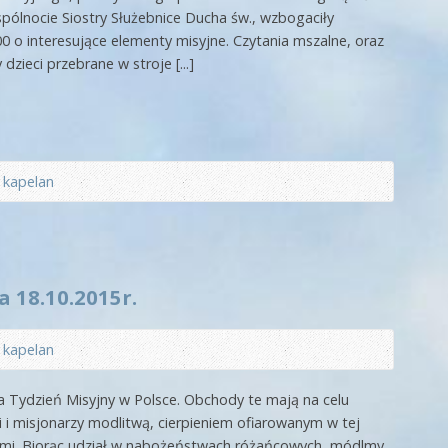
pólnocie Siostry Służebnice Ducha św., wzbogaciły
0 o interesujące elementy misyjne. Czytania mszalne, oraz
zieci przebrane w stroje [...]
z
kapelan
a 18.10.2015r.
z
kapelan
na Tydzień Misyjny w Polsce. Obchody te mają na celu
i i misjonarzy modlitwą, cierpieniem ofiarowanym w tej
wymi. Biorąc udział w nabożeństwach różańcowych, módlmy