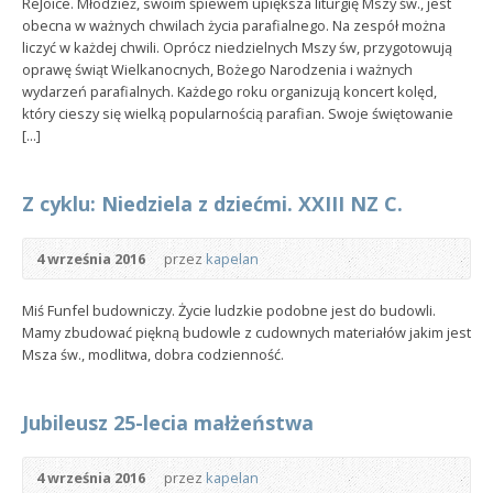
ReJoice. Młodzież, swoim śpiewem upiększa liturgię Mszy św., jest
obecna w ważnych chwilach życia parafialnego. Na zespół można
liczyć w każdej chwili. Oprócz niedzielnych Mszy św, przygotowują
oprawę świąt Wielkanocnych, Bożego Narodzenia i ważnych
wydarzeń parafialnych. Każdego roku organizują koncert kolęd,
który cieszy się wielką popularnością parafian. Swoje świętowanie
[...]
Z cyklu: Niedziela z dziećmi. XXIII NZ C.
4 września 2016
przez
kapelan
Miś Funfel budowniczy. Życie ludzkie podobne jest do budowli.
Mamy zbudować piękną budowle z cudownych materiałów jakim jest
Msza św., modlitwa, dobra codzienność.
Jubileusz 25-lecia małżeństwa
4 września 2016
przez
kapelan