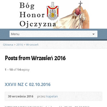
Główna
>
2016
>
Wrzesień
Posts from Wrzesień 2016
1
–
10
of
14
wpisy
XXVII NZ C 02.10.2016
30 września 2016
przez
kapelan