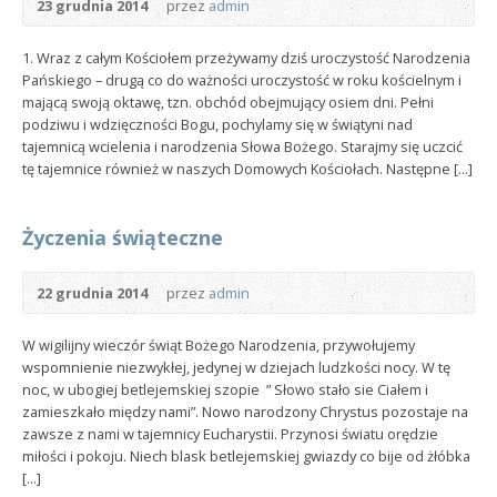
23 grudnia 2014
przez
admin
1. Wraz z całym Kościołem przeżywamy dziś uroczystość Narodzenia
Pańskiego – drugą co do ważności uroczystość w roku kościelnym i
mającą swoją oktawę, tzn. obchód obejmujący osiem dni. Pełni
podziwu i wdzięczności Bogu, pochylamy się w świątyni nad
tajemnicą wcielenia i narodzenia Słowa Bożego. Starajmy się uczcić
tę tajemnice również w naszych Domowych Kościołach. Następne [...]
Życzenia świąteczne
22 grudnia 2014
przez
admin
W wigilijny wieczór świąt Bożego Narodzenia, przywołujemy
wspomnienie niezwykłej, jedynej w dziejach ludzkości nocy. W tę
noc, w ubogiej betlejemskiej szopie ” Słowo stało sie Ciałem i
zamieszkało między nami”. Nowo narodzony Chrystus pozostaje na
zawsze z nami w tajemnicy Eucharystii. Przynosi światu orędzie
miłości i pokoju. Niech blask betlejemskiej gwiazdy co bije od żłóbka
[...]