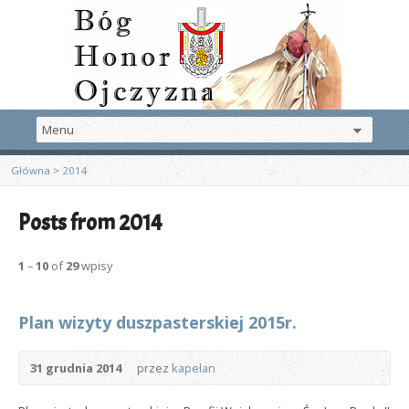
Główna
>
2014
Posts from 2014
1
–
10
of
29
wpisy
Plan wizyty duszpasterskiej 2015r.
31 grudnia 2014
przez
kapelan