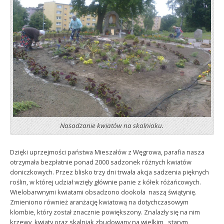
Nasadzanie kwiatów na skalniaku.
Dzięki uprzejmości państwa Mieszałów z Węgrowa, parafia nasza
otrzymała bezpłatnie ponad 2000 sadzonek różnych kwiatów
doniczkowych. Przez blisko trzy dni trwała akcja sadzenia pięknych
roślin, w której udział wzięły głównie panie z kółek różańcowych.
Wielobarwnymi kwiatami obsadzono dookoła naszą świątynię.
Zmieniono również aranżację kwiatową na dotychczasowym
klombie, który został znacznie powiększony. Znalazły się na nim
krzewy, kwiaty oraz skalniak zbudowany na wielkim, starym