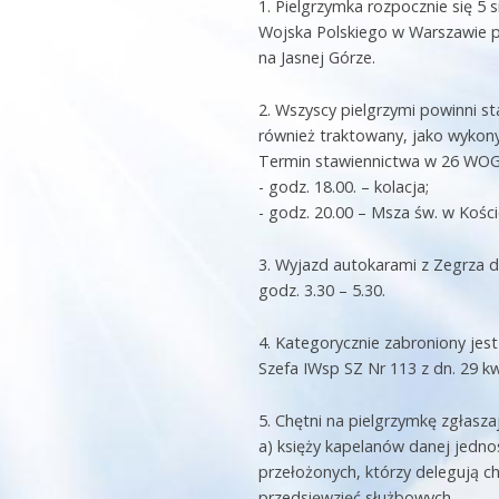
1. Pielgrzymka rozpocznie się 5 
Wojska Polskiego w Warszawie prz
na Jasnej Górze.
2. Wszyscy pielgrzymi powinni st
również traktowany, jako wykon
Termin stawiennictwa w 26 WOG 
- godz. 18.00. – kolacja;
- godz. 20.00 – Msza św. w Koś
3. Wyjazd autokarami z Zegrza d
godz. 3.30 – 5.30.
4. Kategorycznie zabroniony je
Szefa IWsp SZ Nr 113 z dn. 29 kwi
5. Chętni na pielgrzymkę zgłaszaj
a) księży kapelanów danej jedn
przełożonych, którzy delegują 
przedsięwzięć służbowych