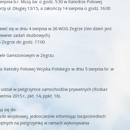
sierpnia b.r. Mszą św. o godz. 5.30 w Katedrze Polowej
y ul. Długiej 13/15, a zakończy 14 sierpnia o godz. 16.00
awić się w dniu 4 sierpnia w 26 WOG Zegrze (ten dzień jest
ywanie zadań służbowych).
Zegrze do godz. 17.00.
ciele Garnizonowym w Zegrzu
o Katedry Polowej Wojska Polskiego w dniu 5 sierpnia br. w
st udział w pielgrzymce samochodów prywatnych (Rozkaz
etnia 2015 r., pkt. 14, ppkt. 18).
ą się do:
ostki wojskowej, jednocześnie informując bezpośrednich
chętnych na pielgrzymkę w ramach wykonywania