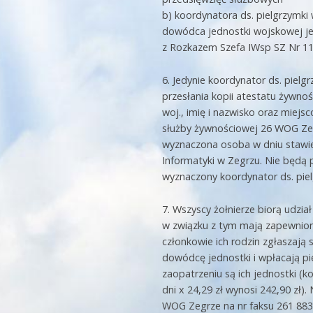
b) koordynatora ds. pielgrzymk
dowódca jednostki wojskowej j
z Rozkazem Szefa IWsp SZ Nr 113 z
6. Jedynie koordynator ds. piel
przesłania kopii atestatu żywnoś
woj., imię i nazwisko oraz miejsc
służby żywnościowej 26 WOG Zegr
wyznaczona osoba w dniu stawienn
Informatyki w Zegrzu. Nie będą
wyznaczony koordynator ds. piel
7. Wszyscy żołnierze biorą udzi
w związku z tym mają zapewnione
członkowie ich rodzin zgłaszają
dowódcę jednostki i wpłacają p
zaopatrzeniu są ich jednostki (ko
dni x 24,29 zł wynosi 242,90 zł)
WOG Zegrze na nr faksu 261 883