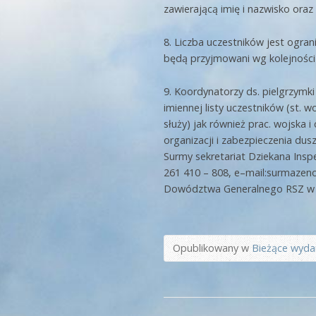
zawierającą imię i nazwisko oraz
8. Liczba uczestników jest ogra
będą przyjmowani wg kolejności
9. Koordynatorzy ds. pielgrzymk
imiennej listy uczestników (st. w
służy) jak również prac. wojska i
organizacji i zabezpieczenia dus
Surmy sekretariat Dziekana Inspe
261 410 – 808, e–mail:surmazen
Dowództwa Generalnego RSZ w ter
Opublikowany w
Bieżące wyda