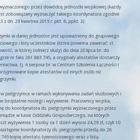
i wyznaczonego przez dowódcę jednostki wojskowej (każdy
est zobowiązany wyznaczyć takiego koordynatora zgodnie
 dn. 29 kwietnia 2015 r. pkt. 6, ppkt. 2).
grzymki w danej jednostce jest upoważniony do grupowego
ciowego i listy uczestników (która powinna zawierać: st.
owość, w której żołnierz służy) do dnia 20 lipca br. do
ze nr faks 261 883 745, a oryginały atestatów dostarczy
ictwa, tj. 4 sierpnia br. w Centrum Szkolenia Łączności i
 przyjmowane kopie atestatów od innych osób niż
grzymki.
ał w pielgrzymce w ramach wykonywania zadań służbowych i
 bezpłatnie noclegi i wyżywienie. Pracownicy wojska,
 się do koordynatora ds. pielgrzymki wyznaczonego przez
ieniądze w kasie Oddziału Gospodarczego, na których
szt wyżywienia 1 osoby za 1 dzień wynosi 24,29 zł, czyli 10
. Następnie koordynatorzy ds. pielgrzymki prześlą do 26
 745 kopię atestatu żywnościowego wraz z listą