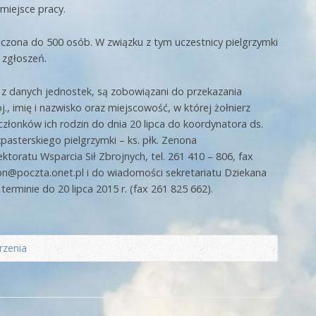
 miejsce pracy.
niczona do 500 osób. W związku z tym uczestnicy pielgrzymki
 zgłoszeń.
i z danych jednostek, są zobowiązani do przekazania
oj., imię i nazwisko oraz miejscowość, w której żołnierz
 członków ich rodzin do dnia 20 lipca do koordynatora ds.
zpasterskiego pielgrzymki – ks. płk. Zenona
ktoratu Wsparcia Sił Zbrojnych, tel. 261 410 – 806, fax
on@poczta.onet.pl i do wiadomości sekretariatu Dziekana
minie do 20 lipca 2015 r. (fax 261 825 662).
rzenia