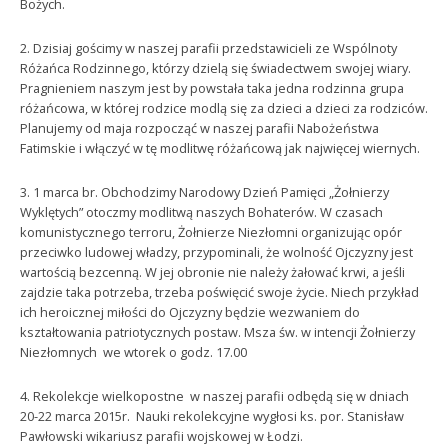
Bożych.
2. Dzisiaj gościmy w naszej parafii przedstawicieli ze Wspólnoty
Różańca Rodzinnego, którzy dzielą się świadectwem swojej wiary.
Pragnieniem naszym jest by powstała taka jedna rodzinna grupa
różańcowa, w której rodzice modlą się za dzieci a dzieci za rodziców.
Planujemy od maja rozpocząć w naszej parafii Nabożeństwa
Fatimskie i włączyć w tę modlitwę różańcową jak najwięcej wiernych.
3. 1 marca br. Obchodzimy Narodowy Dzień Pamięci „Żołnierzy
Wyklętych” otoczmy modlitwą naszych Bohaterów. W czasach
komunistycznego terroru, Żołnierze Niezłomni organizując opór
przeciwko ludowej władzy, przypominali, że wolność Ojczyzny jest
wartością bezcenną. W jej obronie nie należy żałować krwi,
a jeśli
zajdzie taka potrzeba, trzeba poświęcić swoje życie. Niech przykład
ich heroicznej miłości do Ojczyzny będzie wezwaniem do
kształtowania patriotycznych postaw. Msza św. w intencji Żołnierzy
Niezłomnych we wtorek o godz. 17.00
4. Rekolekcje wielkopostne w naszej parafii odbędą się w dniach
20-22 marca 2015r. Nauki rekolekcyjne wygłosi ks. por. Stanisław
Pawłowski wikariusz parafii wojskowej w Łodzi.