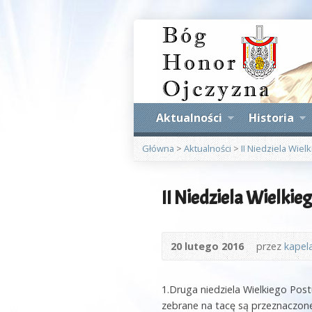
Aktualności
Historia
Główna
>
Aktualności
>
II Niedziela Wiel
II Niedziela Wielkie
20 lutego 2016
przez
kapel
1.Druga niedziela Wielkiego Post
zebrane na tacę są przeznaczon