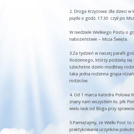
2. Droga Krzyżowa: dla dzieci w 
piątki o godz. 17.30 czyli po Ms
W niedziele Wielkiego Postu o g
nabożeństwie – Msza Święta.
3.Za tydzień w naszej parafii g
Rodzinnego, którzy podzielą się
szlachetne dzieło modlitwy rodz
taka jedna rodzinna grupa różańc
rodziców.
4. Od 1 marca Katedra Polowa 
znany nam wszystkim ks. płk Pio
wielu łask od Boga przy sprawo
5.Pamiętajmy, że Wielki Post to 
praktykowania uczynków pokutny