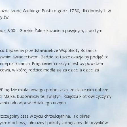
każdą środę Wielkiego Postu o godz. 17.30, dla dorosłych w
zy św.
odz. 8.00 – Gorzkie Żale z kazaniem pasyjnym, a po tym
ościć będziemy przedstawicieli ze Wspólnoty Różańca
 swoim świadectwem. Będzie to także okazja by podjąć to
innej na różańcu. Pragnieniem naszym jest by powstała
owa, w której rodzice modlą się za dzieci a dzieci za
WP będzie miała nowego proboszcza, zostanie nim dobrze
tr Majka, budowniczy tej świątyni. Księdzu Piotrowi życzymy
waniu tak odpowiedzialnego urzędu.
szczególny czas w życiu chrześcijanina. To okres
ch: modlitwy, jałmużny i pokuty zachęcamy do uczynków