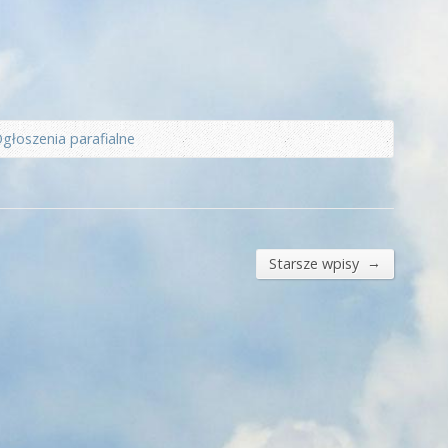
głoszenia parafialne
→
Starsze wpisy