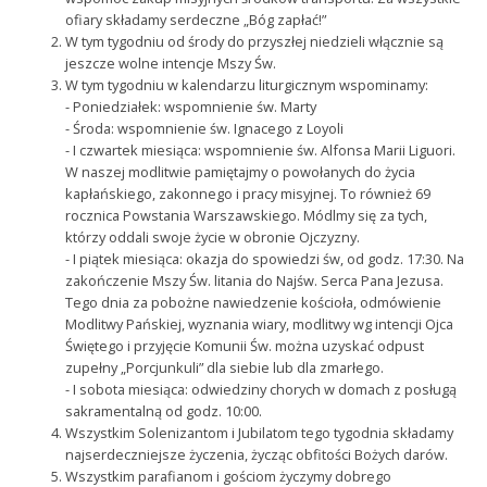
ofiary składamy serdeczne „Bóg zapłać!”
W tym tygodniu od środy do przyszłej niedzieli włącznie są
jeszcze wolne intencje Mszy Św.
W tym tygodniu w kalendarzu liturgicznym wspominamy:
- Poniedziałek: wspomnienie św. Marty
- Środa: wspomnienie św. Ignacego z Loyoli
- I czwartek miesiąca: wspomnienie św. Alfonsa Marii Liguori.
W naszej modlitwie pamiętajmy o powołanych do życia
kapłańskiego, zakonnego i pracy misyjnej. To również 69
rocznica Powstania Warszawskiego. Módlmy się za tych,
którzy oddali swoje życie w obronie Ojczyzny.
- I piątek miesiąca: okazja do spowiedzi św, od godz. 17:30. Na
zakończenie Mszy Św. litania do Najśw. Serca Pana Jezusa.
Tego dnia za pobożne nawiedzenie kościoła, odmówienie
Modlitwy Pańskiej, wyznania wiary, modlitwy wg intencji Ojca
Świętego i przyjęcie Komunii Św. można uzyskać odpust
zupełny „Porcjunkuli” dla siebie lub dla zmarłego.
- I sobota miesiąca: odwiedziny chorych w domach z posługą
sakramentalną od godz. 10:00.
Wszystkim Solenizantom i Jubilatom tego tygodnia składamy
najserdeczniejsze życzenia, życząc obfitości Bożych darów.
Wszystkim parafianom i gościom życzymy dobrego